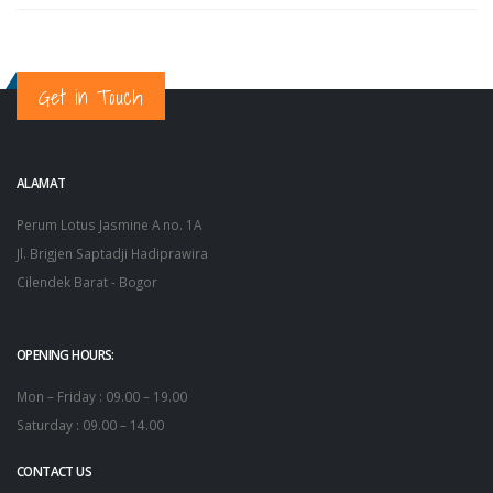
Get in Touch
ALAMAT
Perum Lotus Jasmine A no. 1A
Jl. Brigjen Saptadji Hadiprawira
Cilendek Barat - Bogor
OPENING HOURS:
Mon – Friday : 09.00 – 19.00
Saturday : 09.00 – 14.00
CONTACT US